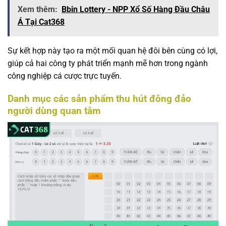
Xem thêm:
Bbin Lottery - NPP Xổ Số Hàng Đầu Châu
Á Tại Cat368
Sự kết hợp này tạo ra một mối quan hệ đôi bên cùng có lợi,
giúp cả hai công ty phát triển mạnh mẽ hơn trong ngành
công nghiệp cá cược trực tuyến.
Danh mục các sản phẩm thu hút đông đảo
người dùng quan tâm