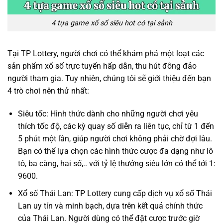
4 tựa game xổ số siêu hot có tại sảnh
Tại TP Lottery, người chơi có thể khám phá một loạt các
sản phẩm xổ số trực tuyến hấp dẫn, thu hút đông đảo
người tham gia. Tuy nhiên, chúng tôi sẽ giới thiệu đến bạn
4 trò chơi nên thử nhất:
Siêu tốc: Hình thức dành cho những người chơi yêu
thích tốc độ, các kỳ quay số diễn ra liên tục, chỉ từ 1 đến
5 phút một lần, giúp người chơi không phải chờ đợi lâu.
Bạn có thể lựa chọn các hình thức cược đa dạng như lô
tô, ba càng, hai số,.. với tỷ lệ thưởng siêu lớn có thể tới 1:
9600.
Xổ số Thái Lan: TP Lottery cung cấp dịch vụ xổ số Thái
Lan uy tín và minh bạch, dựa trên kết quả chính thức
của Thái Lan. Người dùng có thể đặt cược trước giờ