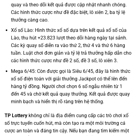
quay và theo dõi kết quả được cập nhật nhanh chóng.
Các hình thức cược như đề đặc biệt, lô xiên 2, ba tỷ lệ
thưởng càng cao.
Xổ số Lào: Hình thức xổ số dựa trên kết quả xổ số của
Lào, thu hút +23.823 lượt theo dõi hàng ngày tại sảnh.
Các kỳ quay số diễn ra vào thứ 2, thứ 4 và thứ 6 hàng
tuần. Luật chơi đơn giản và tỷ lệ trả thưởng hấp dẫn cho
các hình thức cược như đề 2 số, đề 3 số, lô xiên 3.
Mega 6/45: Còn được gọi là Siêu 6/45, đây là hình thức
xổ số điện toán với giải thưởng Jackpot có thể lên đến
hàng tỷ đồng. Người chơi chọn 6 số ngẫu nhiên từ 1
đến 45 và chờ kết quả quay thưởng. Kết quả được quay
minh bạch và hiển thị rõ ràng trên hệ thống.
TP Lottery
không chỉ là địa điểm cung cấp các trò chơi xổ
số trực tuyến cuốn hút, mà còn tạo ra một môi trường cá
cược an toàn và đáng tin cậy. Nếu bạn đang tìm kiếm một