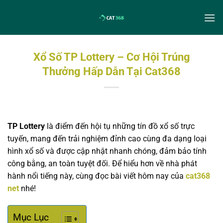
Bỏ
qua
nội
dung
Xổ Số TP Lottery – Cơ Hội Trúng
Thưởng Hấp Dẫn Tại Cat368
TP Lottery
là điểm đến hội tụ những tín đồ xổ số trực
tuyến, mang đến trải nghiệm đỉnh cao cùng đa dạng loại
hình xổ số và được cập nhật nhanh chóng, đảm bảo tính
công bằng, an toàn tuyệt đối. Để hiểu hơn về nhà phát
hành nổi tiếng này, cùng đọc bài viết hôm nay của
cat368
net
nhé!
Mục Lục