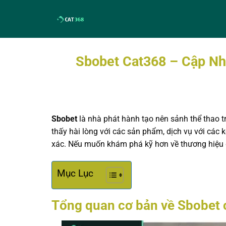
Bỏ
qua
nội
dung
Sbobet Cat368 – Cập Nh
Sbobet
là nhà phát hành tạo nên sảnh thể thao t
thấy hài lòng với các sản phẩm, dịch vụ với các 
xác. Nếu muốn khám phá kỹ hơn về thương hiệu đ
Mục Lục
Tổng quan cơ bản về Sbobet