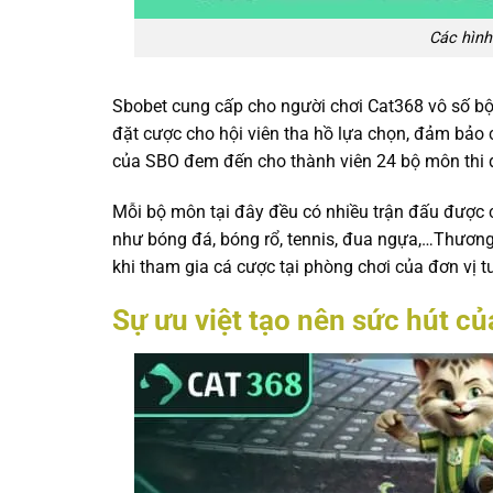
Các hình
Sbobet cung cấp cho người chơi Cat368 vô số bộ
đặt cược cho hội viên tha hồ lựa chọn, đảm bảo 
của SBO đem đến cho thành viên 24 bộ môn thi đ
Mỗi bộ môn tại đây đều có nhiều trận đấu được cậ
như bóng đá, bóng rổ, tennis, đua ngựa,…Thươn
khi tham gia cá cược tại phòng chơi của đơn vị tu
Sự ưu việt tạo nên sức hút c