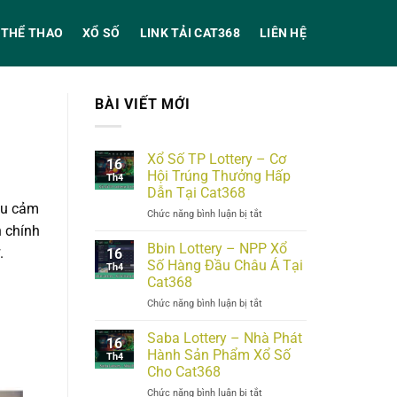
THỂ THAO
XỔ SỐ
LINK TẢI CAT368
LIÊN HỆ
BÀI VIẾT MỚI
Xổ Số TP Lottery – Cơ
16
Hội Trúng Thưởng Hấp
Th4
Dẫn Tại Cat368
ều cảm
ở
Chức năng bình luận bị tắt
Xổ
n chính
Số
Bbin Lottery – NPP Xổ
.
16
TP
Số Hàng Đầu Châu Á Tại
Th4
Lottery
Cat368
–
ở
Chức năng bình luận bị tắt
Cơ
Bbin
Hội
Lottery
Trúng
Saba Lottery – Nhà Phát
16
–
Thưởng
Hành Sản Phẩm Xổ Số
Th4
NPP
Hấp
Cho Cat368
Xổ
Dẫn
ở
Chức năng bình luận bị tắt
Số
Tại