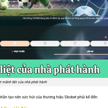
t mãnh liệt của nhà phát hành
phần tạo nên sức hút của thương hiệu Sbobet phải kể đến: