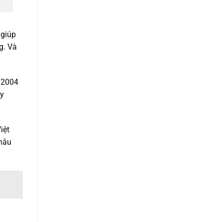
 giúp
g. Và
 2004
ấy
iệt
châu