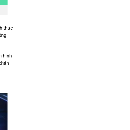
h thức
hống
n hình
 chán